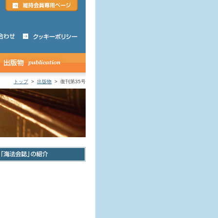
トップ
>
出版物
> 復刊第35号