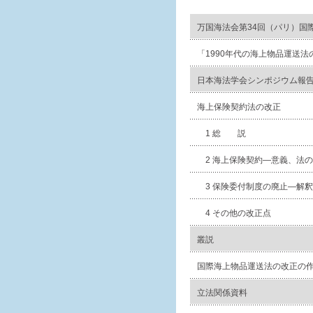
万国海法会第34回（パリ）国
「1990年代の海上物品運送
日本海法学会シンポジウム報
海上保険契約法の改正
1 総 説
2 海上保険契約―意義、法
3 保険委付制度の廃止―解
4 その他の改正点
叢説
国際海上物品運送法の改正の
立法関係資料