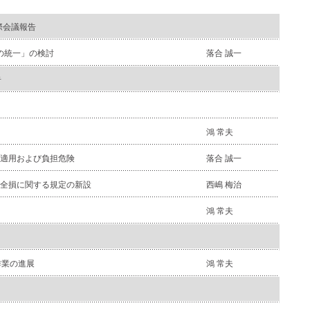
際会議報告
法の統一」の検討
落合 誠一
告
鴻 常夫
の適用および負担危険
落合 誠一
釈全損に関する規定の新設
西嶋 梅治
鴻 常夫
作業の進展
鴻 常夫