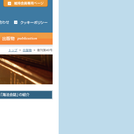
トップ
>
出版物
> 復刊第40号