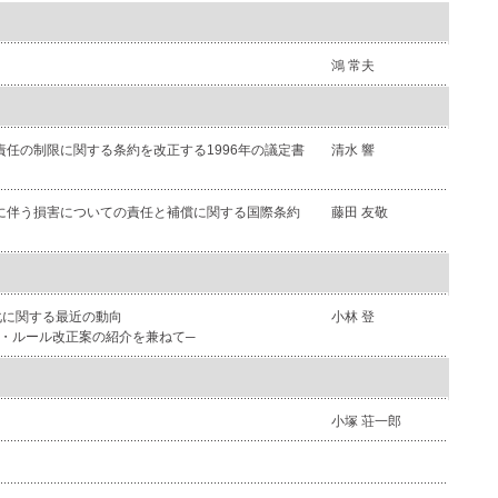
鴻 常夫
責任の制限に関する条約を改正する1996年の議定書
清水 響
送に伴う損害についての責任と補償に関する国際条約
藤田 友敬
化に関する最近の動向
小林 登
・ルール改正案の紹介を兼ねて─
小塚 荘一郎