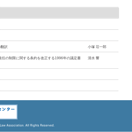
の翻訳
小塚 荘一郎
責任の制限に関する条約を改正する1996年の議定書
清水 響