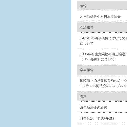
追悼
鈴木竹雄先生と日本海法会
会議報告
1976年の海事債権についての
について
1996年有害危険物の海上輸
（HNS条約）について
学会報告
国際海上物品運送条約の統一
─フランス海法会のハンブルク
資料
海事新法令の経過
日本判決（平成4年度）