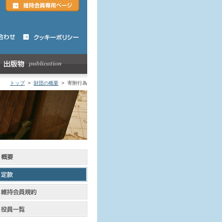
トップ
>
財団の概要
> 寄附行為