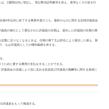
きは、2週間以内に登記し、登記事項証明書等を添え、遅滞なくその旨を行
。
選任後4年以内に終了する事業年度のうち、最終のものに関する定時評議員会
評議員の補欠として選任された評議員の任期は、退任した評議員の任期の満
める定数に足りなくなるときは、任期の満了又は辞任により退任した後も、新
で、なお評議員としての権利義務を有する。
する。
行うために要する費用の支払をすることができる。
、評議員会の決議により別に定める役員及び評議員の報酬等に関する規程に
ての評議員をもって構成する。