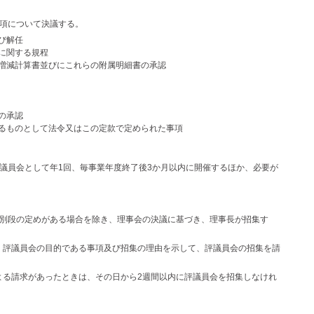
事項について決議する。
び解任
に関する規程
増減計算書並びにこれらの附属明細書の承認
の承認
するものとして法令又はこの定款で定められた事項
評議員会として年1回、毎事業年度終了後3か月以内に開催するほか、必要が
に別段の定めがある場合を除き、理事会の決議に基づき、理事長が招集す
、評議員会の目的である事項及び招集の理由を示して、評議員会の招集を請
よる請求があったときは、その日から2週間以内に評議員会を招集しなけれ