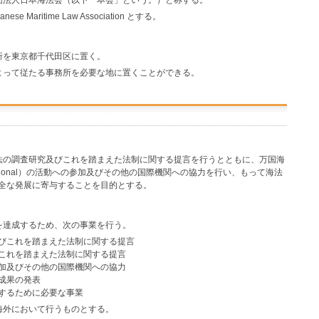
団法人日本海法会（以下「本会」という。）と称する。
 Maritime Law Association とする。
所を東京都千代田区に置く。
よって従たる事務所を必要な地に置くことができる。
法の調査研究及びこれを踏まえた法制に関する提言を行うとともに、万国海
 International）の活動への参加及びその他の国際機関への協力を行い、もって海法
全な発展に寄与することを目的とする。
を達成するため、次の事業を行う。
びこれを踏まえた法制に関する提言
これを踏まえた法制に関する提言
加及びその他の国際機関への協力
成果の発表
するために必要な事業
海外において行うものとする。