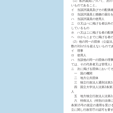
（1）各評議員について、次の
いものであること。
イ 当該評議員及びその配偶者
ロ 当該評議員と婚姻の届出
ハ 当該評議員の使用人
ニ ロ又はハに掲げる者以外
しているもの
ホ ハ又はニに掲げる者の配
ヘ ロからニまでに掲げる者
（2）他の同一の団体（公益
数の3分の1を超えないもので
イ 理事
ロ 使用人
ハ 当該他の同一の団体の理
ては、その代表者又は管理人
ニ 次に掲げる団体において
一 国の機関
二 地方公共団体
三 独立行政法人通則法第2
四 国立大学法人法第2条第
人
五 地方独立行政法人法第2
六 特殊法人（特別の法律に
条第15号の規定の適用を受け
立に関し行政官庁の認可を要