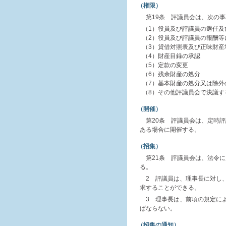
（権限）
第19条 評議員会は、次の
（1）役員及び評議員の選任及
（2）役員及び評議員の報酬等
（3）貸借対照表及び正味財産
（4）財産目録の承認
（5）定款の変更
（6）残余財産の処分
（7）基本財産の処分又は除外
（8）その他評議員会で決議
（開催）
第20条 評議員会は、定時
ある場合に開催する。
（招集）
第21条 評議員会は、法令
る。
2 評議員は、理事長に対し
求することができる。
3 理事長は、前項の規定に
ばならない。
（招集の通知）