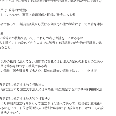
イからヘまでに該当する評議員の合計数が評議員の総数の3分の1を超えな
又は3親等内の親族
をしていないが、事実上婚姻関係と同様の事情にある者
の者であって、当該評議員から受ける金銭その他の財産によって生計を維持
偶者
の3親等内の親族であって、これらの者と生計を一にするもの
法人を除く。）の次のイからニまでに該当する評議員の合計数が評議員の総
あること。
事以外の役員（法人でない団体で代表者又は管理人の定めのあるものにあっ
）又は業務を執行する社員である者
その職員（国会議員及び地方公共団体の議会の議員を除く。）である者
条第1項に規定する独立行政法人
1項に規定する国立大学法人又は同条第3項に規定する大学共同利用機関法
条第1項に規定する地方独立行政法人
より特別の設立行為をもって設立された法人であって、総務省設置法第4
るものをいう。）又は認可法人（特別の法律により設立され、かつ、その設
する法人をいう。）