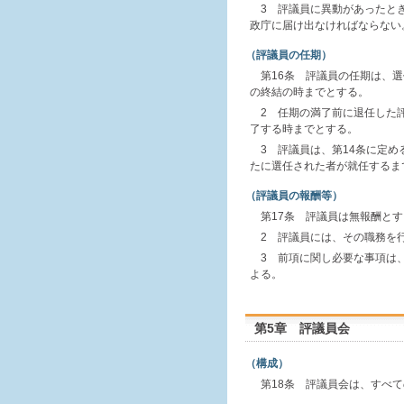
3 評議員に異動があったと
政庁に届け出なければならない
（評議員の任期）
第16条 評議員の任期は、
の終結の時までとする。
2 任期の満了前に退任した
了する時までとする。
3 評議員は、第14条に定
たに選任された者が就任するま
（評議員の報酬等）
第17条 評議員は無報酬と
2 評議員には、その職務を
3 前項に関し必要な事項は
よる。
第5章 評議員会
（構成）
第18条 評議員会は、すべ