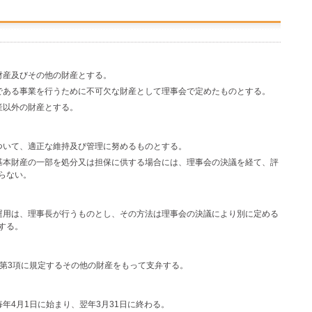
財産及びその他の財産とする。
である事業を行うために不可欠な財産として理事会で定めたものとする。
産以外の財産とする。
ついて、適正な維持及び管理に努めるものとする。
基本財産の一部を処分又は担保に供する場合には、理事会の決議を経て、評
らない。
運用は、理事長が行うものとし、その方法は理事会の決議により別に定める
する。
条第3項に規定するその他の財産をもって支弁する。
年4月1日に始まり、翌年3月31日に終わる。