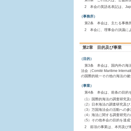
第1条 この法人は、公益財
2 本会の英語名表記は、Japanese
（事務所）
第2条 本会は、主たる事務
2 本会に、理事会の決議に
第2章 目的及び事業
（目的）
第3条 本会は、国内外の海
法会（Comité Maritime
の国際的統一その他の海法の健
（事業）
第4条 本会は、前条の目的
（1）国際的海法の調査研究及
（2）日本海法の調査研究及び
（3）万国海法会の活動への参
（4）海法に関する調査研究の
（5）その他本会の目的を達成
2 前項の事業は、本邦及び