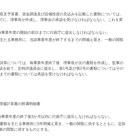
、収支予算書、資金調達及び設備投資の見込みを記載した書類については、
でに、理事長が作成し、理事会の承認を受けなければならない。これを変
毎事業年度の開始の前日までに行政庁に提出しなければならない。
、主たる事務所に、当該事業年度が終了するまでの間備え置き、一般の閲覧
び決算については、毎事業年度終了後、理事長が次の書類を作成し、監事の
認を経て、定時評議員会に提出し、第1号及び第2号の書類についてはその
号までの書類については承認を受けなければならない。
増減計算書の附属明細書
毎事業年度の終了後3か月以内に行政庁に提出しなければならない。
の書類を主たる事務所に5年間備え置き、一般の閲覧に供するとともに、定款
般の閲覧に供するものとする。