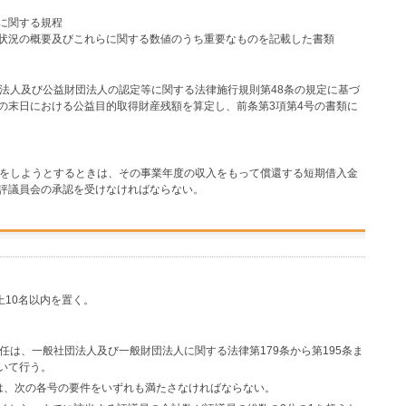
に関する規程
の状況の概要及びこれらに関する数値のうち重要なものを記載した書類
）
団法人及び公益財団法人の認定等に関する法律施行規則第48条の規定に基づ
の末日における公益目的取得財産残額を算定し、前条第3項第4号の書類に
れをしようとするときは、その事業年度の収入をもって償還する短期借入金
評議員会の承認を受けなければならない。
上10名以内を置く。
任は、一般社団法人及び一般財団法人に関する法律第179条から第195条ま
いて行う。
は、次の各号の要件をいずれも満たさなければならない。