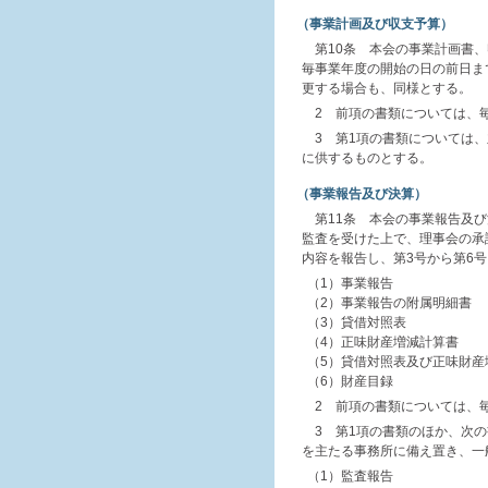
（事業計画及び収支予算）
第10条 本会の事業計画書
毎事業年度の開始の日の前日ま
更する場合も、同様とする。
2 前項の書類については、
3 第1項の書類については
に供するものとする。
（事業報告及び決算）
第11条 本会の事業報告及
監査を受けた上で、理事会の承
内容を報告し、第3号から第6
（1）事業報告
（2）事業報告の附属明細書
（3）貸借対照表
（4）正味財産増減計算書
（5）貸借対照表及び正味財産
（6）財産目録
2 前項の書類については、
3 第1項の書類のほか、次
を主たる事務所に備え置き、一
（1）監査報告